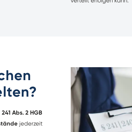
verteilt erfolgen kann.
ichen
lten?
 241 Abs. 2 HGB
stände
jederzeit