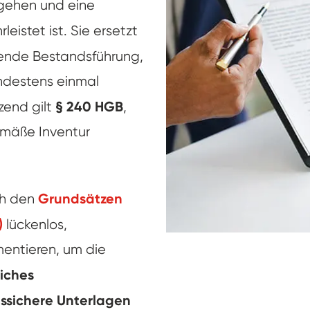
rgehen und eine
eistet ist. Sie ersetzt
fende Bestandsführung,
indestens einmal
§ 240 HGB
zend gilt
,
emäße Inventur
Grundsätzen
ch den
)
lückenlos,
entieren, um die
liches
nssichere Unterlagen