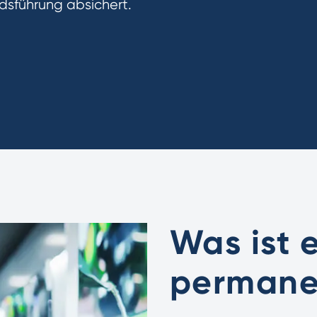
dsführung absichert.
Was ist 
permane