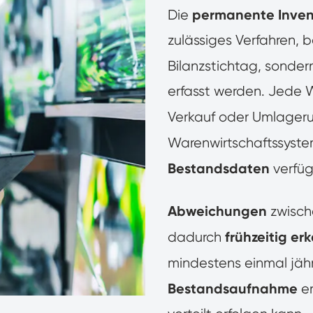
permanente Inven
Die
zulässiges Verfahren, 
Bilanzstichtag, sonde
erfasst werden. Jede
Verkauf oder Umlageru
Warenwirtschaftssyste
Bestandsdaten
verfüg
Abweichungen
zwische
frühzeitig er
dadurch
mindestens einmal jähr
Bestandsaufnahme
er