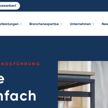
 bewerben!
stleistungen
Branchenexpertise
Unternehmen
New
TANDSFÜHRUNG
e
nfach