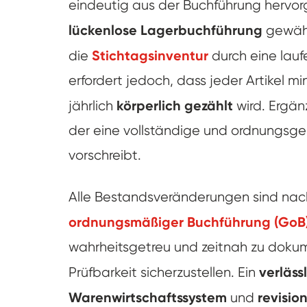
eindeutig aus der Buchführung hervo
lückenlose Lagerbuchführung
gewährl
Stichtagsinventur
die
durch eine lau
erfordert jedoch, dass jeder Artikel m
körperlich gezählt
jährlich
wird. Ergän
der eine vollständige und ordnungsg
vorschreibt.
Alle Bestandsveränderungen sind na
ordnungsmäßiger Buchführung (GoB
wahrheitsgetreu und zeitnah zu dokum
verläss
Prüfbarkeit sicherzustellen. Ein
Warenwirtschaftssystem
revisio
und