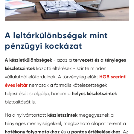
A leltárkülönbségek mint
pénzügyi kockázat
A készletkülönbségek
- azaz a
tervezett és a tényleges
készletszintek
közötti eltérések - szinte minden
vállalatnál előfordulnak. A törvényileg előírt
HGB szerinti
éves leltár
nemcsak a formális kötelezettségek
teljesítését szolgálja, hanem a
helyes készletszintek
biztosítását is.
Ha a nyilvántartott
készletszintek
megegyeznek a
tényleges mennyiségekkel, megbízható alapot teremt a
hatékony folyamatokhoz
és a
pontos értékelésekhez
. Az