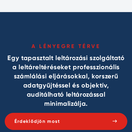
A LÉNYEGRE TÉRVE
Egy tapasztalt leltározási szolgáltató
a leltáreltéréseket professzionális
számlálási eljárásokkal, korszerű
adatgyűjtéssel és objektív,
auditálható leltározással
minimalizálja.
Érdeklődjön most