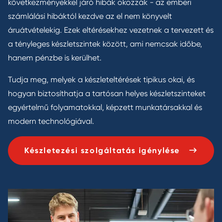
következményekkel járó hibák okozzák - az emberi
számlálási hibáktól kezdve az el nem könyvelt
áruátvételekig. Ezek eltérésekhez vezetnek a tervezett és
a tényleges készletszintek között, ami nemcsak időbe,
hanem pénzbe is kerülhet.
Tudja meg, melyek a készleteltérések tipikus okai, és
hogyan biztosíthatja a tartósan helyes készletszinteket
egyértelmű folyamatokkal, képzett munkatársakkal és
modern technológiával.
Készletezési szolgáltatás igénylése