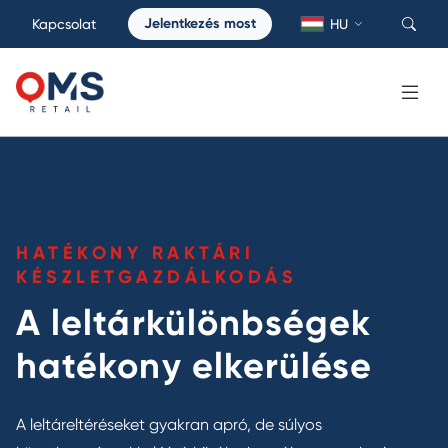
Jelentkezés most
Kapcsolat
HU
HATÉKONY RAKTÁRI
KÉSZLETGAZDÁLKODÁS
A leltárkülönbségek
hatékony elkerülése
A leltáreltéréseket gyakran apró, de súlyos