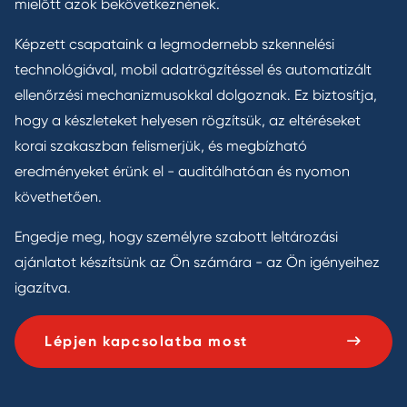
mielőtt azok bekövetkeznének.
Képzett csapataink a legmodernebb szkennelési
technológiával, mobil adatrögzítéssel és automatizált
ellenőrzési mechanizmusokkal dolgoznak. Ez biztosítja,
hogy a készleteket helyesen rögzítsük, az eltéréseket
korai szakaszban felismerjük, és megbízható
eredményeket érünk el - auditálhatóan és nyomon
követhetően.
Engedje meg, hogy személyre szabott leltározási
ajánlatot készítsünk az Ön számára - az Ön igényeihez
igazítva.
Lépjen kapcsolatba most