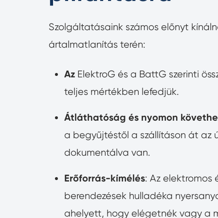
Szolgáltatásaink számos előnyt kínál
ártalmatlanítás terén:
Az
ElektroG és a BattG szerinti öss
teljes mértékben lefedjük.
Átláthatóság és nyomon követh
a begyűjtéstől a szállításon át az 
dokumentálva van.
Erőforrás-kímélés
: Az elektromos 
berendezések hulladéka nyersanya
ahelyett, hogy elégetnék vagy a 