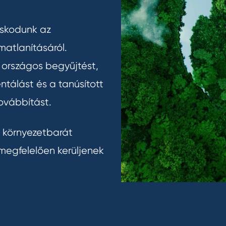
oskodunk az
matlanításáról.
 országos begyűjtést,
tálást és a tanúsított
ovábbítást.
ái környezetbarát
megfelelően kerüljenek