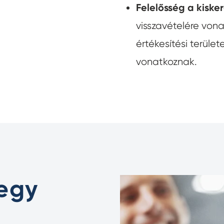
Felelősség a kisk
visszavételére von
értékesítési terület
vonatkoznak.
 egy