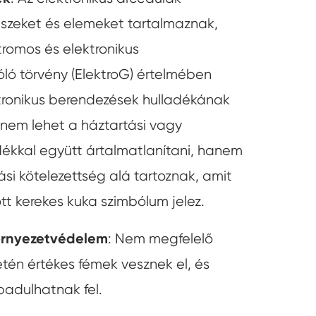
részeket és elemeket tartalmaznak,
tromos és elektronikus
óló törvény (ElektroG) értelmében
tronikus berendezések hulladékának
 nem lehet a háztartási vagy
dékkal együtt ártalmatlanítani, hanem
ási kötelezettség alá tartoznak, amit
tt kerekes kuka szimbólum jelez.
örnyezetvédelem
: Nem megfelelő
etén értékes fémek vesznek el, és
adulhatnak fel.