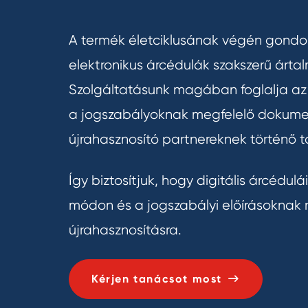
A termék életciklusának végén gond
elektronikus árcédulák szakszerű ártal
Szolgáltatásunk magában foglalja az
a jogszabályoknak megfelelő dokumen
újrahasznosító partnereknek történő t
Így biztosítjuk, hogy digitális árcédul
módon és a jogszabályi előírásoknak 
újrahasznosításra.
Kérjen tanácsot most