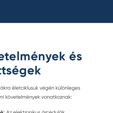
etelmények és
ttségek
lákra életciklusuk végén különleges
lmi követelmények vonatkoznak:
ek
: Az elektronikus árcédulák