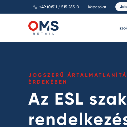
Jel
+49 (0)511 / 515 283-0
Kapcsolat
szo
JOGSZERŰ ÁRTALMATLANÍTÁ
ÉRDEKÉBEN
Az ESL sza
rendelkezé