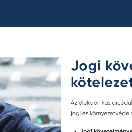
Jogi köv
köteleze
Az elektronikus árcédu
jogi és környezetvéde
Jogi követelmény