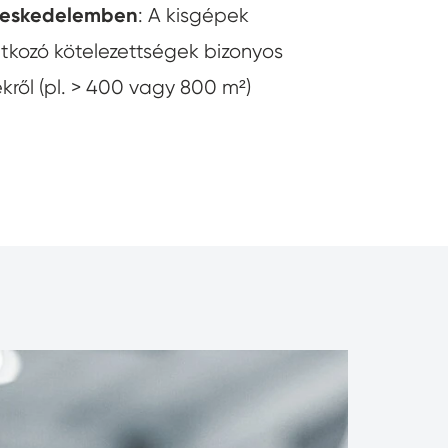
ereskedelemben
: A kisgépek
atkozó kötelezettségek bizonyos
ekről (pl. > 400 vagy 800 m²)