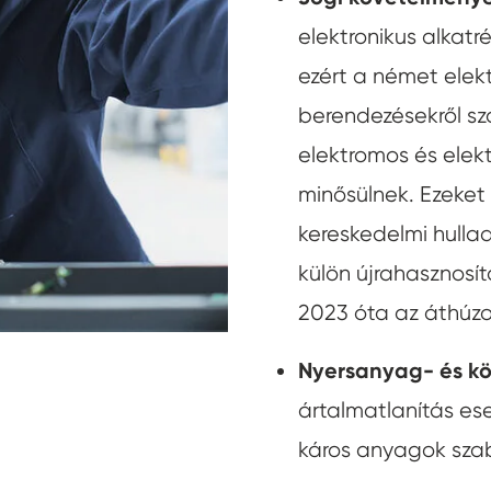
elektronikus alkat
ezért a német elek
berendezésekről sz
elektromos és elek
minősülnek. Ezeket
kereskedelmi hulla
külön újrahasznosít
2023 óta az áthúzo
Nyersanyag- és k
ártalmatlanítás es
káros anyagok szab