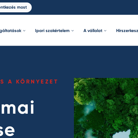
entkezés most
lgáltatások
Ipari szakértelem
A vállalat
Hírszerkes
S A KÖRNYEZET
kmai
se