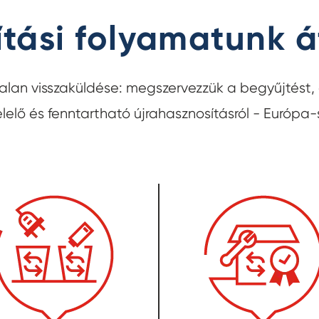
ítási folyamatunk á
alan visszaküldése: megszervezzük a begyűjtést
elő és fenntartható újrahasznosításról - Európa-