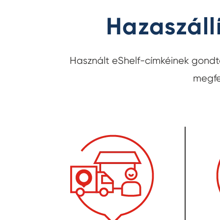
Hazaszáll
Használt eShelf-címkéinek gondt
megfel