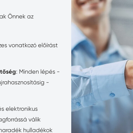
nak Önnek az
zes vonatkozó előírást
etőség
: Minden lépés -
újrahasznosításig -
és elektronikus
gforrássá válik
maradék hulladékok