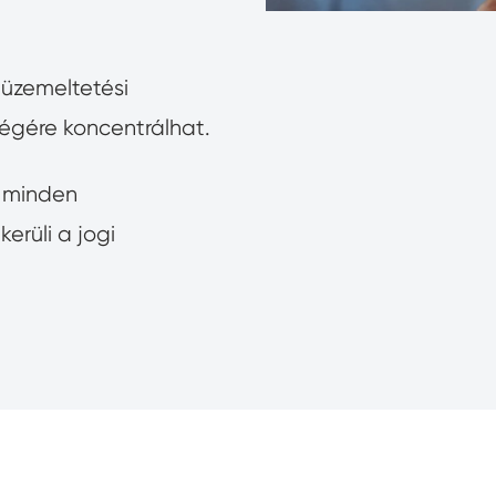
 üzemeltetési
égére koncentrálhat.
ít minden
erüli a jogi