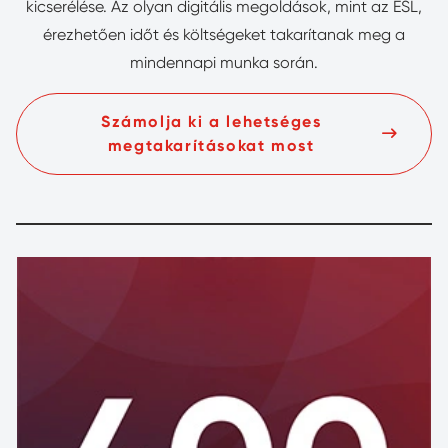
kicserélése. Az olyan digitális megoldások, mint az ESL,
érezhetően időt és költségeket takarítanak meg a
mindennapi munka során.
Számolja ki a lehetséges
megtakarításokat most