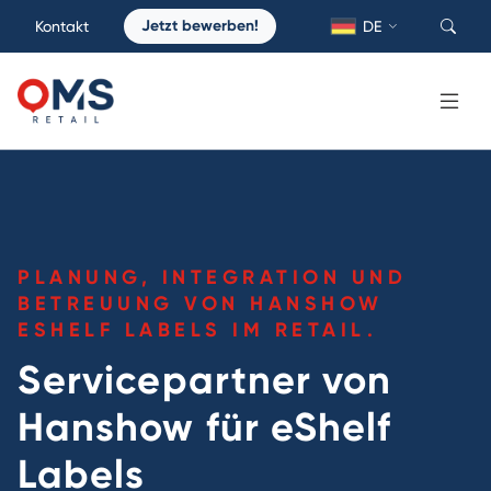
Jetzt bewerben!
Kontakt
DE
PLANUNG, INTEGRATION UND
BETREUUNG VON HANSHOW
ESHELF LABELS IM RETAIL.
Servicepartner von
Hanshow für eShelf
Labels