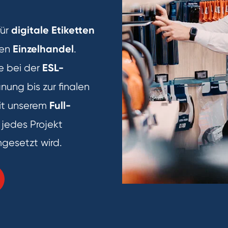
digitale Etiketten
für
Einzelhandel
den
.
ESL-
e bei der
nung bis zur finalen
Full-
Mit unserem
s jedes Projekt
mgesetzt wird.