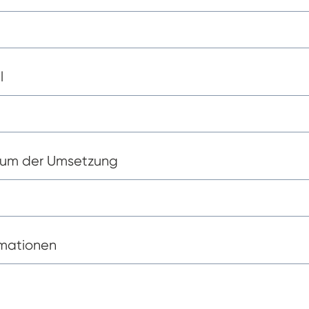
l
aum der Umsetzung
rmationen