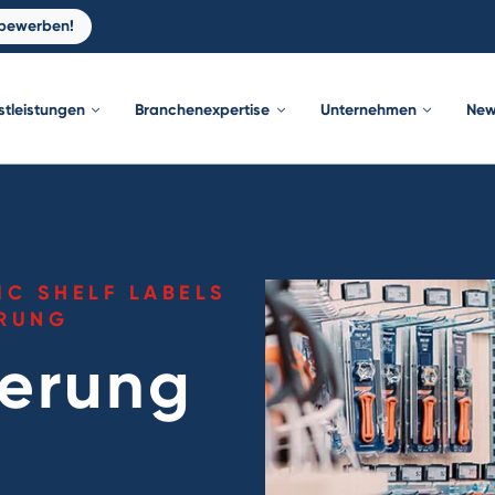
 bewerben!
stleistungen
Branchenexpertise
Unternehmen
New
IC SHELF LABELS
HRUNG
ierung