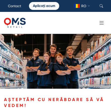
Aplicați acum
Contact
RO
AȘTEPTĂM CU NERĂBDARE SĂ VĂ
VEDEM!