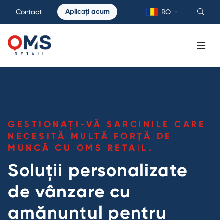
Aplicați acum
Contact
RO
GESTIONAȚI-VĂ SARCINILE CARE
NECESITĂ MULTĂ FORȚĂ DE
MUNCĂ CU OMS RETAIL.
Soluții personalizate
de vânzare cu
amănuntul pentru