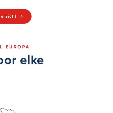
erzicht
EL EUROPA
oor elke