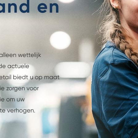
land en
lleen wettelijk
 de actuele
etail biedt u op maat
ie zorgen voor
tie om uw
te verhogen.