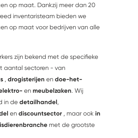
ngen op maat. Dankzij meer dan 20
breed inventaristeam bieden we
gen op maat voor bedrijven van alle
ers zijn bekend met de specifieke
t aantal sectoren - van
ls
drogisterijen
doe-het-
,
en
elektro-
meubelzaken
en
. Wij
detailhandel
d in de
,
ndel
discountsector
in
en
, maar ook
isdierenbranche
met de grootste