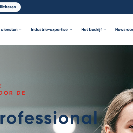
liciteren
diensten
Industrie-expertise
Het bedrijf
Newsroo
E
VOOR DE
rofessional