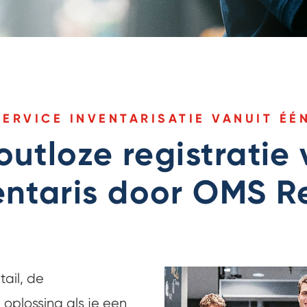
SERVICE INVENTARISATIE VANUIT ÉÉ
foutloze registrati
entaris door OMS Re
tail, de
 oplossing als je een