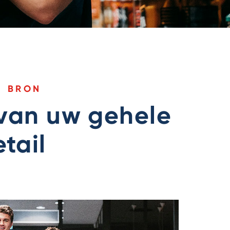
N BRON
e van uw gehele
tail