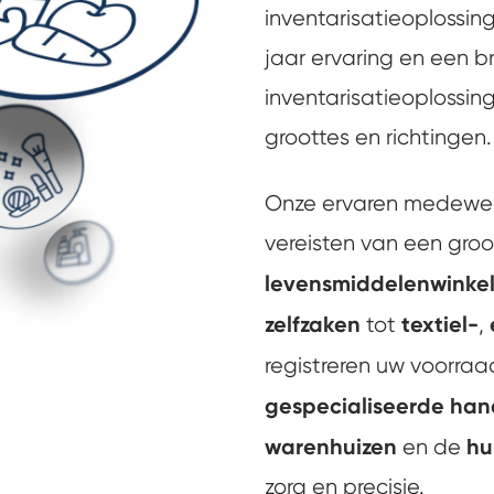
inventarisatieoplossi
jaar ervaring en een 
inventarisatieoplossin
groottes en richtingen.
Onze ervaren medewerk
vereisten van een groo
levensmiddelenwinke
zelfzaken
textiel-
tot
,
registreren uw voorraa
gespecialiseerde ha
warenhuizen
hu
en de
zorg en precisie.