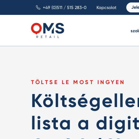
Jel
+49 (0)511 / 515 283-0
Kapcsolat
szo
TÖLTSE LE MOST INGYEN
Költségelle
lista a digi