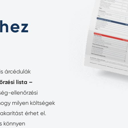
hez
lis árcédulák
rzési lista –
tség-ellenőrzési
hogy milyen költségek
karítást érhet el.
és könnyen