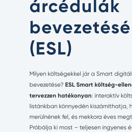
árcédulák
bevezetésé
(ESL)
Milyen költségekkel jár a Smart digitá
ESL Smart költség-ellenő
bevezetése?
tervezzen hatékonyan
: interaktív köl
listánkban könnyedén kiszámíthatja, 
merülnének fel, és mekkora éves megta
Próbálja ki most – teljesen ingyenes 