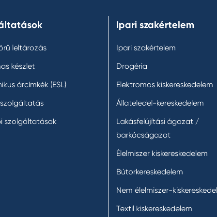
áltatások
Ipari szakértelem
körű leltározás
Ipari szakértelem
as készlet
Drogéria
nikus árcímkék (ESL)
Elektromos kiskereskedelem
 szolgáltatás
Állateledel-kereskedelem
i szolgáltatások
Lakásfelújítási ágazat /
barkácságazat
Élelmiszer kiskereskedelem
Bútorkereskedelem
Nem élelmiszer-kiskeresked
Textil kiskereskedelem