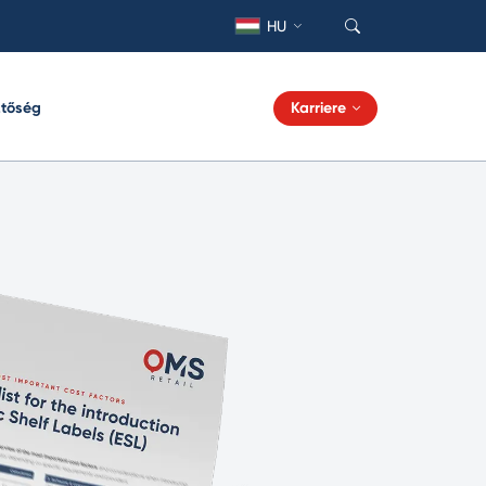
HU
ztőség
Karriere