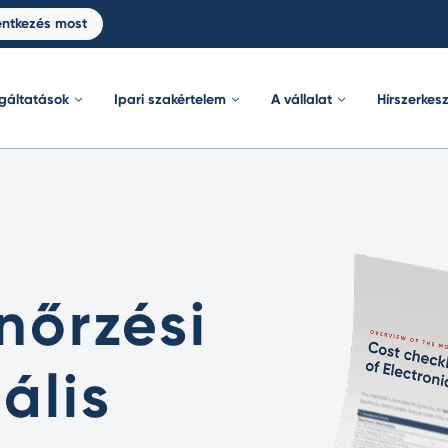
entkezés most
lgáltatások
Ipari szakértelem
A vállalat
Hírszerkes
nőrzési
tális